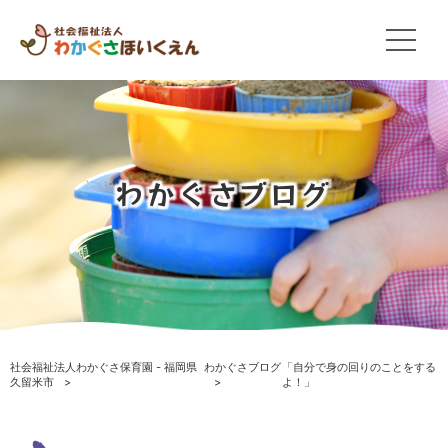
わかぐさブログ
社会福祉法人わかぐさ保育園 - 福岡県
わかぐさブログ
「自分で身の回りのことをする
久留米市
よ！」