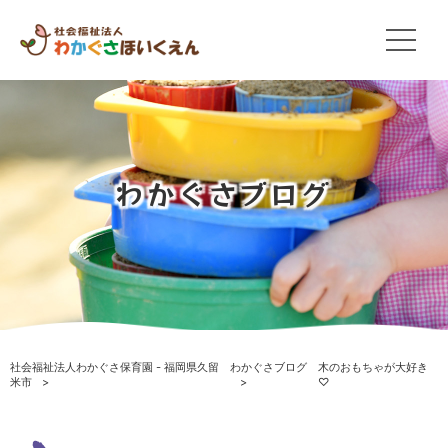
わかぐさブログ
社会福祉法人わかぐさ保育園 - 福岡県久留
わかぐさブログ
木のおもちゃが大好き
米市
♡