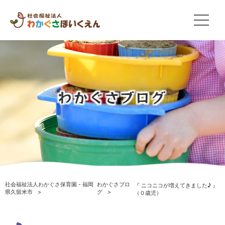
わかぐさブログ
社会福祉法人わかぐさ保育園 - 福岡
わかぐさブロ
『 ニコニコが増えてきました♪ 』
県久留米市
グ
（０歳児）